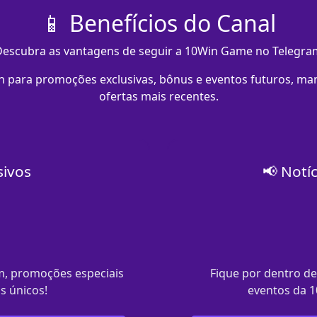
📱 Benefícios do Canal
Descubra as vantagens de seguir a 10Win Game no Telegra
sh para promoções exclusivas, bônus e eventos futuros, m
ofertas mais recentes.
sivos
📢 Notí
m, promoções especiais
Fique por dentro d
s únicos!
eventos da 