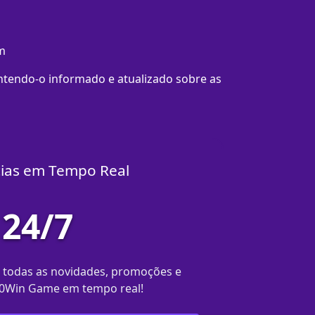
m
antendo-o informado e atualizado sobre as
cias em Tempo Real
24/7
e todas as novidades, promoções e
10Win Game em tempo real!