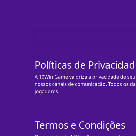
Políticas de Privacida
A 10Win Game valoriza a privacidade de se
nossos canais de comunicação. Todos os dad
jogadores.
Termos e Condições