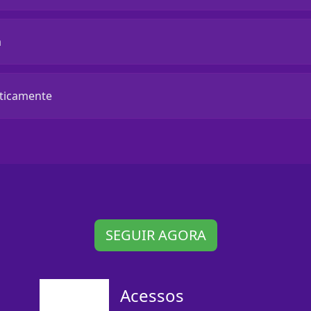
a
aticamente
SEGUIR AGORA
Acessos