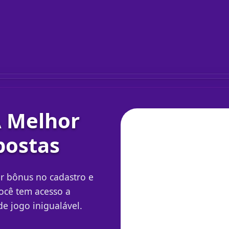
A Melhor
postas
r bônus no cadastro e
ocê tem acesso a
e jogo inigualável.