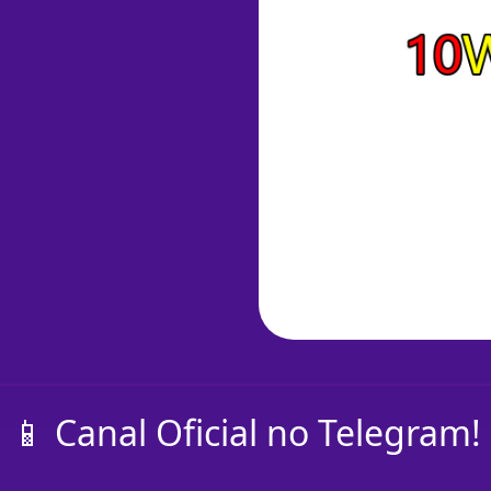
📱 Canal Oficial no Telegram!