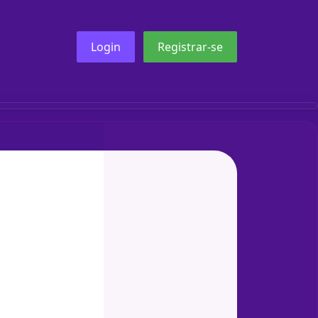
Login
Registrar-se