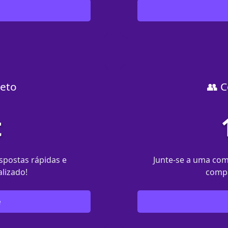
reto
👥 
t
espostas rápidas e
Junte-se a uma com
lizado!
compa
e