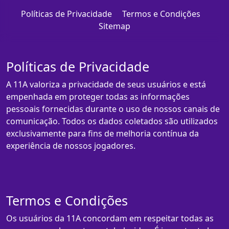
Políticas de Privacidade
Termos e Condições
Sitemap
Políticas de Privacidade
A 11A valoriza a privacidade de seus usuários e está
empenhada em proteger todas as informações
pessoais fornecidas durante o uso de nossos canais de
comunicação. Todos os dados coletados são utilizados
exclusivamente para fins de melhoria contínua da
experiência de nossos jogadores.
Termos e Condições
Os usuários da 11A concordam em respeitar todas as