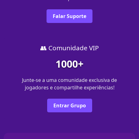
Falar Suporte
👥 Comunidade VIP
1000+
Junte-se a uma comunidade exclusiva de
jogadores e compartilhe experiências!
Entrar Grupo