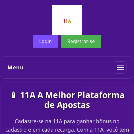
Login
Registrar-se
Menu
📱 11A A Melhor Plataforma
de Apostas
Cadastre-se na 11A para ganhar bônus no
cadastro e em cada recarga. Com a 11A, você tem