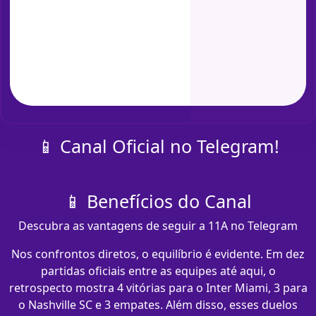
📱 Canal Oficial no Telegram!
📱 Benefícios do Canal
Descubra as vantagens de seguir a 11A no Telegram
Nos confrontos diretos, o equilíbrio é evidente. Em dez
partidas oficiais entre as equipes até aqui, o
retrospecto mostra 4 vitórias para o Inter Miami, 3 para
o Nashville SC e 3 empates. Além disso, esses duelos