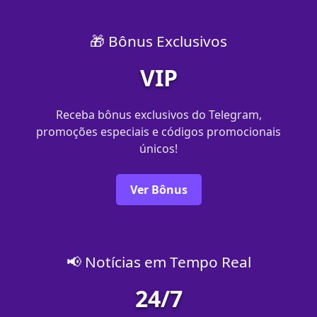
🎁 Bônus Exclusivos
VIP
Receba bônus exclusivos do Telegram,
promoções especiais e códigos promocionais
únicos!
Ver Bônus
📢 Notícias em Tempo Real
24/7