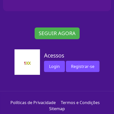
SEGUIR AGORA
Acessos
Login
Registrar-se
Políticas de Privacidade
Termos e Condições
Sitemap