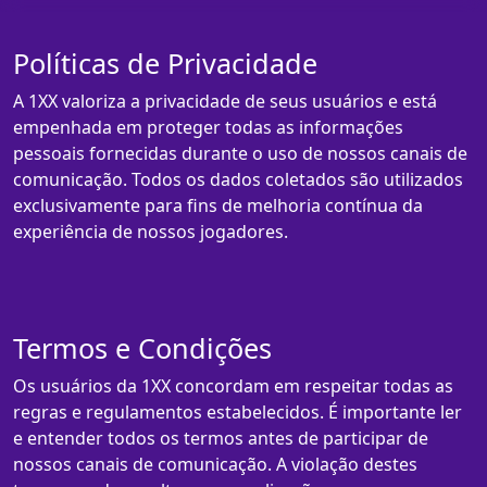
Políticas de Privacidade
A 1XX valoriza a privacidade de seus usuários e está
empenhada em proteger todas as informações
pessoais fornecidas durante o uso de nossos canais de
comunicação. Todos os dados coletados são utilizados
exclusivamente para fins de melhoria contínua da
experiência de nossos jogadores.
Termos e Condições
Os usuários da 1XX concordam em respeitar todas as
regras e regulamentos estabelecidos. É importante ler
e entender todos os termos antes de participar de
nossos canais de comunicação. A violação destes