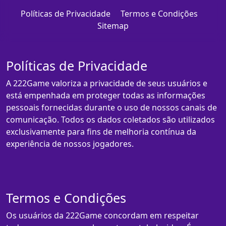
Políticas de Privacidade
Termos e Condições
Sitemap
Políticas de Privacidade
A 222Game valoriza a privacidade de seus usuários e
está empenhada em proteger todas as informações
pessoais fornecidas durante o uso de nossos canais de
comunicação. Todos os dados coletados são utilizados
exclusivamente para fins de melhoria contínua da
experiência de nossos jogadores.
Termos e Condições
Os usuários da 222Game concordam em respeitar