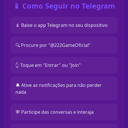
📱 Como Seguir no Telegram
📱 Baixe o app Telegram no seu dispositivo
🔍 Procure por "@222GameOficial"
👆 Toque em "Entrar" ou "Join"
🔔 Ative as notificações para não perder
nada
💬 Participe das conversas e interaja