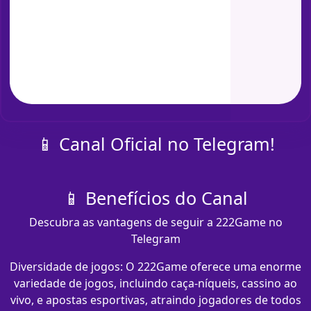
📱 Canal Oficial no Telegram!
📱 Benefícios do Canal
Descubra as vantagens de seguir a 222Game no
Telegram
Diversidade de jogos: O 222Game oferece uma enorme
variedade de jogos, incluindo caça-níqueis, cassino ao
vivo, e apostas esportivas, atraindo jogadores de todos