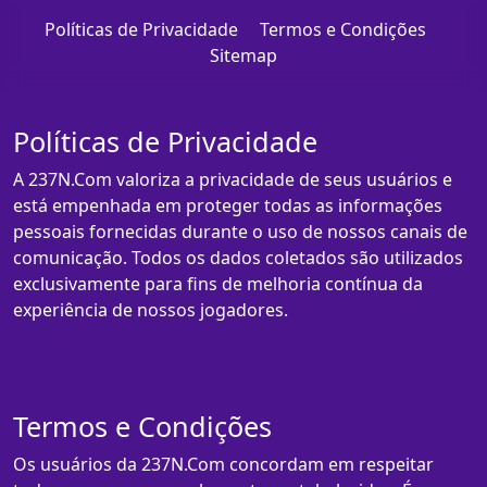
Políticas de Privacidade
Termos e Condições
Sitemap
Políticas de Privacidade
A 237N.Com valoriza a privacidade de seus usuários e
está empenhada em proteger todas as informações
pessoais fornecidas durante o uso de nossos canais de
comunicação. Todos os dados coletados são utilizados
exclusivamente para fins de melhoria contínua da
experiência de nossos jogadores.
Termos e Condições
Os usuários da 237N.Com concordam em respeitar