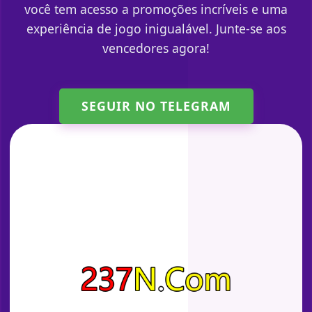
você tem acesso a promoções incríveis e uma
experiência de jogo inigualável. Junte-se aos
vencedores agora!
SEGUIR NO TELEGRAM