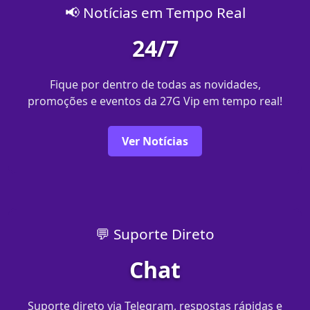
📢 Notícias em Tempo Real
24/7
Fique por dentro de todas as novidades,
promoções e eventos da 27G Vip em tempo real!
Ver Notícias
💬 Suporte Direto
Chat
Suporte direto via Telegram, respostas rápidas e