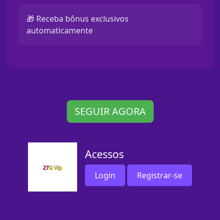
🎁 Receba bônus exclusivos
automaticamente
SEGUIR AGORA
Acessos
Login
Registrar-se