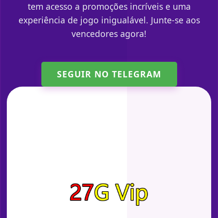
tem acesso a promoções incríveis e uma
experiência de jogo inigualável. Junte-se aos
vencedores agora!
SEGUIR NO TELEGRAM