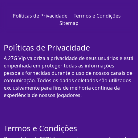
Políticas de Privacidade
Termos e Condições
Sitemap
Políticas de Privacidade
A 27G Vip valoriza a privacidade de seus usuários e está
empenhada em proteger todas as informações
pessoais fornecidas durante o uso de nossos canais de
comunicação. Todos os dados coletados são utilizados
exclusivamente para fins de melhoria contínua da
experiência de nossos jogadores.
Termos e Condições