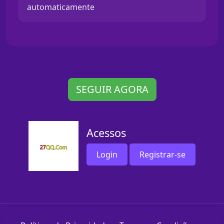
automaticamente
SEGUIR AGORA
Acessos
Login
Registrar-se