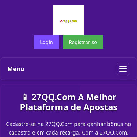
Login
Registrar-se
Menu
📱 27QQ.Com A Melhor
Plataforma de Apostas
Cadastre-se na 27QQ.Com para ganhar bônus no
cadastro e em cada recarga. Com a 27QQ.Com,