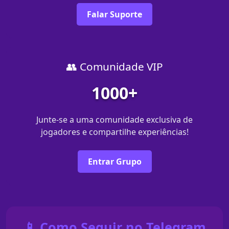
Falar Suporte
👥 Comunidade VIP
1000+
Junte-se a uma comunidade exclusiva de
jogadores e compartilhe experiências!
Entrar Grupo
📱 Como Seguir no Telegram