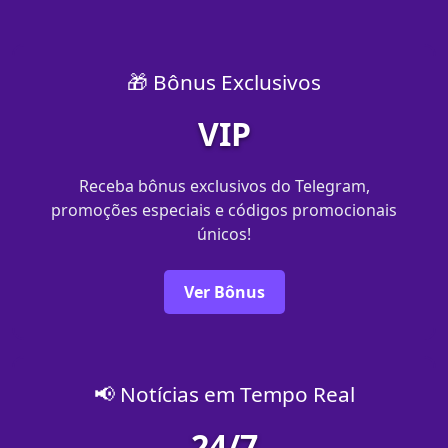
🎁 Bônus Exclusivos
VIP
Receba bônus exclusivos do Telegram,
promoções especiais e códigos promocionais
únicos!
Ver Bônus
📢 Notícias em Tempo Real
24/7