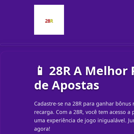
📱 28R A Melhor
de Apostas
Cadastre-se na 28R para ganhar bônus 
recarga. Com a 28R, você tem acesso a 
uma experiência de jogo inigualável. J
agora!