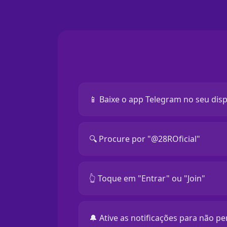
📱 Baixe o app Telegram no seu disp
🔍 Procure por "@28ROficial"
👆 Toque em "Entrar" ou "Join"
🔔 Ative as notificações para não p