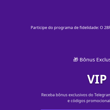
Participe do programa de fidelidade: O 2
🎁 Bônus Exclu
VIP
Receba bônus exclusivos do Telegra
e códigos promocionai