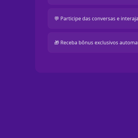
💬 Participe das conversas e interaj
🎁 Receba bônus exclusivos autom