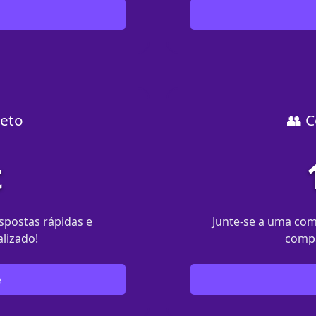
reto
👥 
t
espostas rápidas e
Junte-se a uma com
lizado!
compa
e