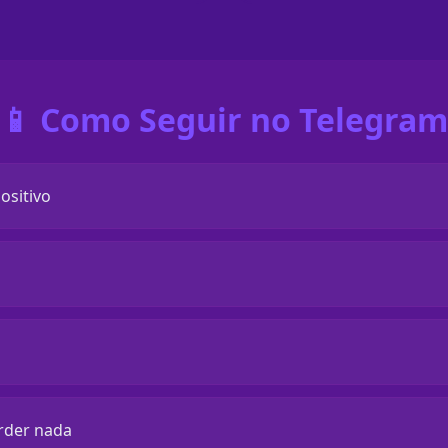
📱 Como Seguir no Telegram
ositivo
erder nada