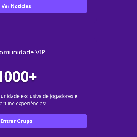
Ver Notícias
Comunidade VIP
1000+
unidade exclusiva de jogadores e
rtilhe experiências!
Entrar Grupo