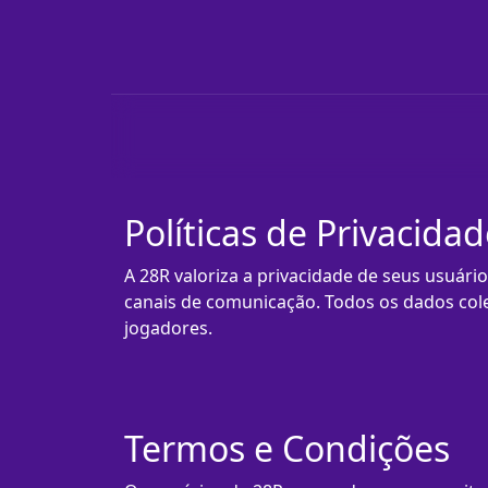
Políticas de Privacida
A 28R valoriza a privacidade de seus usuár
canais de comunicação. Todos os dados cole
jogadores.
Termos e Condições