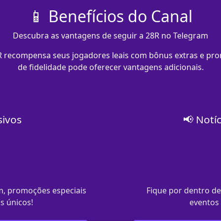
📱 Benefícios do Canal
Descubra as vantagens de seguir a 28R no Telegram
8R recompensa seus jogadores leais com bônus extras e pro
de fidelidade pode oferecer vantagens adicionais.
sivos
📢 Notí
m, promoções especiais
Fique por dentro d
s únicos!
eventos