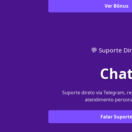
Ver Bônus
💬 Suporte Di
Cha
Suporte direto via Telegram, r
atendimento persona
Falar Suport