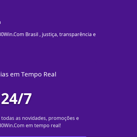
m
in.Com Brasil , justiça, transparência e
cias em Tempo Real
24/7
e todas as novidades, promoções e
30Win.Com em tempo real!