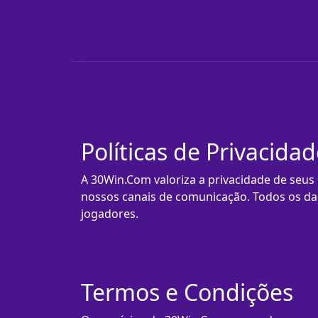
Políticas de Privacida
A 30Win.Com valoriza a privacidade de seu
nossos canais de comunicação. Todos os dad
jogadores.
Termos e Condições