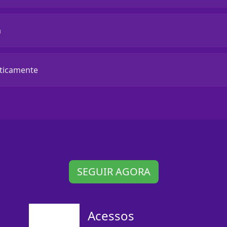
a
aticamente
SEGUIR AGORA
Acessos