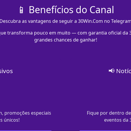
📱 Benefícios do Canal
Descubra as vantagens de seguir a 30Win.Com no Telegra
e transforma pouco em muito — com garantia oficial da 30W
grandes chances de ganhar!
sivos
📢 Notí
m, promoções especiais
Fique por dentro d
s únicos!
eventos da 