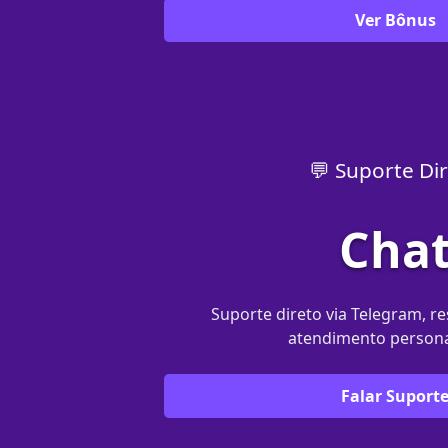
Ver Bônus
💬 Suporte Di
Cha
Suporte direto via Telegram, r
atendimento persona
Falar Suport