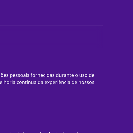
ões pessoais fornecidas durante o uso de
elhoria contínua da experiência de nossos