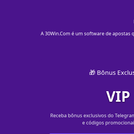
A 30Win.Com é um software de apostas qu
🎁 Bônus Exclu
VIP
Receba bônus exclusivos do Telegra
e códigos promocionai