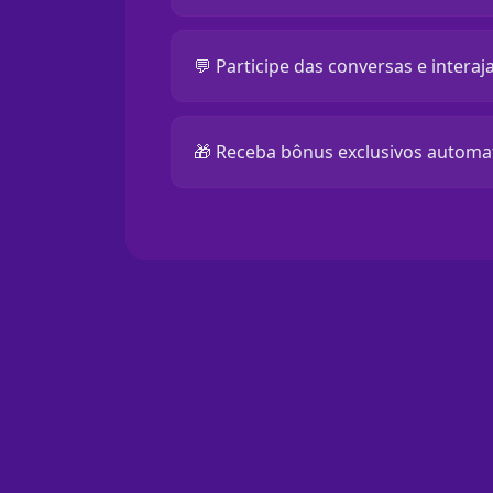
💬 Participe das conversas e interaj
🎁 Receba bônus exclusivos autom