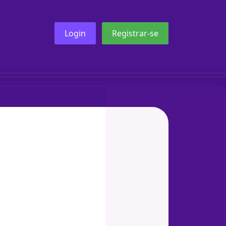
Login
Registrar-se