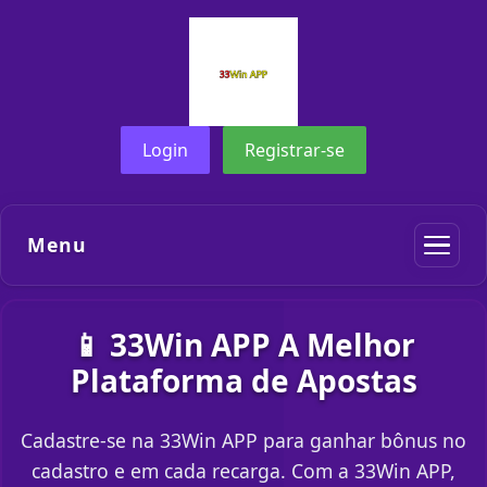
Login
Registrar-se
Menu
📱 33Win APP A Melhor
Plataforma de Apostas
Cadastre-se na 33Win APP para ganhar bônus no
cadastro e em cada recarga. Com a 33Win APP,