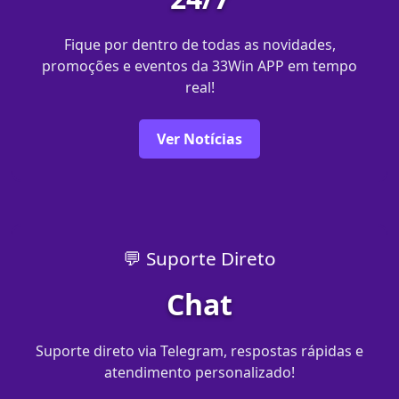
Fique por dentro de todas as novidades,
promoções e eventos da 33Win APP em tempo
real!
Ver Notícias
💬 Suporte Direto
Chat
Suporte direto via Telegram, respostas rápidas e
atendimento personalizado!