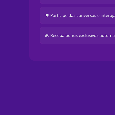
💬 Participe das conversas e interaj
🎁 Receba bônus exclusivos autom