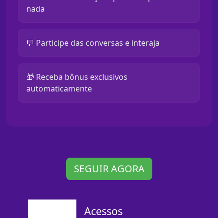
nada
💬 Participe das conversas e interaja
🎁 Receba bônus exclusivos
automaticamente
SEGUIR AGORA
Acessos