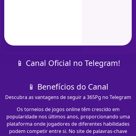
📱 Canal Oficial no Telegram!
📱 Benefícios do Canal
Descubra as vantagens de seguir a 365Pg no Telegram
Os torneios de jogos online têm crescido em
popularidade nos últimos anos, proporcionando uma
plataforma onde jogadores de diferentes habilidades
podem competir entre si. No site de palavras-chave