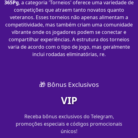
365Pg
, a categoria 'Torneios' oferece uma variedade de
competições que atraem tanto novatos quanto
veteranos. Esses torneios não apenas alimentam a
competitividade, mas também criam uma comunidade
vibrante onde os jogadores podem se conectar e
compartilhar experiências. A estrutura dos torneios
varia de acordo com o tipo de jogo, mas geralmente
inclui rodadas eliminatórias, re.
🎁 Bônus Exclusivos
VIP
Receba bônus exclusivos do Telegram,
promoções especiais e códigos promocionais
únicos!