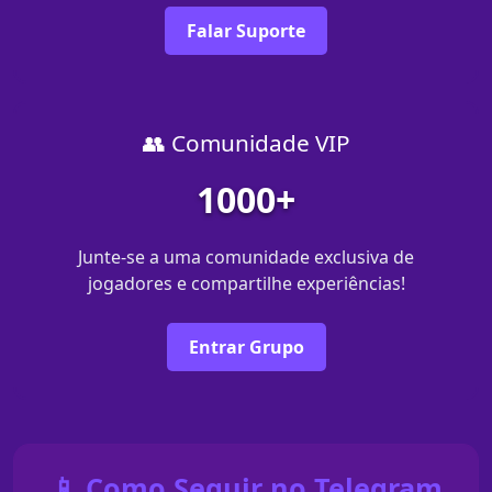
Falar Suporte
👥 Comunidade VIP
1000+
Junte-se a uma comunidade exclusiva de
jogadores e compartilhe experiências!
Entrar Grupo
📱 Como Seguir no Telegram