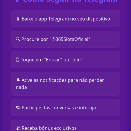
📱 Baixe o app Telegram no seu dispositivo
🔍 Procure por "@365SlotsOficial"
👆 Toque em "Entrar" ou "Join"
🔔 Ative as notificações para não perder
nada
💬 Participe das conversas e interaja
🎁 Receba bônus exclusivos