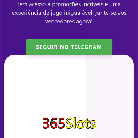
tem acesso a promoções incríveis e uma
experiência de jogo inigualável. Junte-se aos
vencedores agora!
SEGUIR NO TELEGRAM