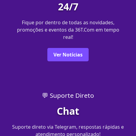
24/7
Fique por dentro de todas as novidades,
promoções e eventos da 36T.Com em tempo
real!
Ver Notícias
💬 Suporte Direto
Chat
Suporte direto via Telegram, respostas rápidas e
atendimento personalizado!