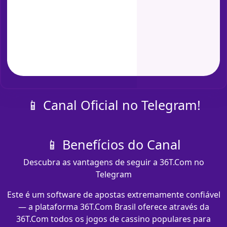
📱 Canal Oficial no Telegram!
📱 Benefícios do Canal
Descubra as vantagens de seguir a 36T.Com no
Telegram
Este é um software de apostas extremamente confiável
— a plataforma 36T.Com Brasil oferece através da
36T.Com todos os jogos de cassino populares para