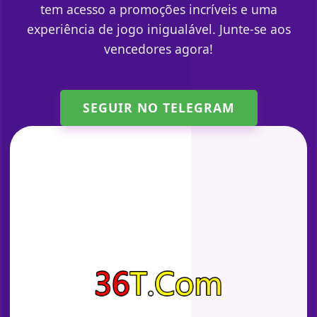
tem acesso a promoções incríveis e uma
experiência de jogo inigualável. Junte-se aos
vencedores agora!
SEGUIR NO TELEGRAM