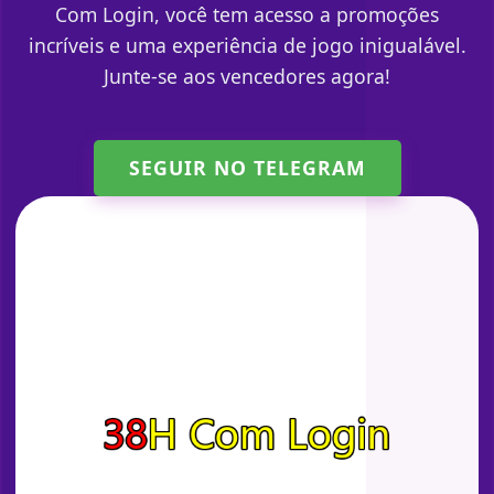
Com Login, você tem acesso a promoções
incríveis e uma experiência de jogo inigualável.
Junte-se aos vencedores agora!
SEGUIR NO TELEGRAM