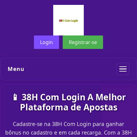
Login
Registrar-se
Menu
📱 38H Com Login A Melhor
Plataforma de Apostas
Cadastre-se na 38H Com Login para ganhar
bônus no cadastro e em cada recarga. Com a 38H