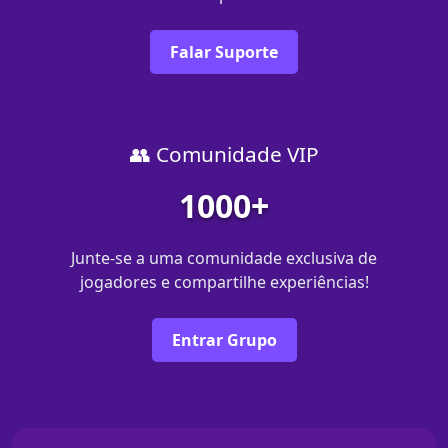
Falar Suporte
👥 Comunidade VIP
1000+
Junte-se a uma comunidade exclusiva de
jogadores e compartilhe experiências!
Entrar Grupo