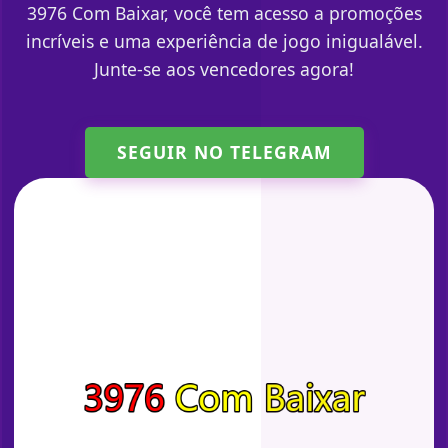
3976 Com Baixar, você tem acesso a promoções
incríveis e uma experiência de jogo inigualável.
Junte-se aos vencedores agora!
SEGUIR NO TELEGRAM