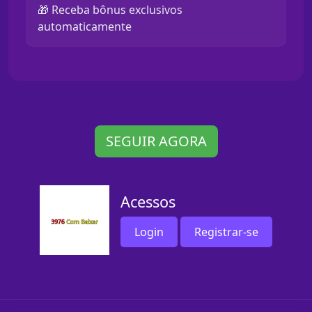
🎁 Receba bônus exclusivos
automaticamente
SEGUIR AGORA
Acessos
Login
Registrar-se