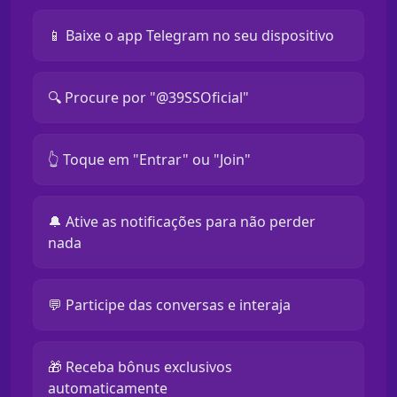
📱 Baixe o app Telegram no seu dispositivo
🔍 Procure por "@39SSOficial"
👆 Toque em "Entrar" ou "Join"
🔔 Ative as notificações para não perder
nada
💬 Participe das conversas e interaja
🎁 Receba bônus exclusivos
automaticamente