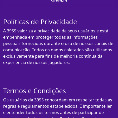
Sitemap
Políticas de Privacidade
A 39SS valoriza a privacidade de seus usuários e está
empenhada em proteger todas as informações
pessoais fornecidas durante o uso de nossos canais de
comunicação. Todos os dados coletados são utilizados
exclusivamente para fins de melhoria contínua da
experiência de nossos jogadores.
Termos e Condições
Os usuários da 39SS concordam em respeitar todas as
regras e regulamentos estabelecidos. É importante ler
e entender todos os termos antes de participar de