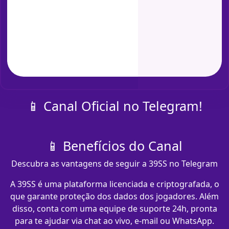
📱 Canal Oficial no Telegram!
📱 Benefícios do Canal
Descubra as vantagens de seguir a 39SS no Telegram
A 39SS é uma plataforma licenciada e criptografada, o
que garante proteção dos dados dos jogadores. Além
disso, conta com uma equipe de suporte 24h, pronta
para te ajudar via chat ao vivo, e-mail ou WhatsApp.