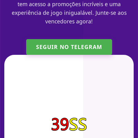
tem acesso a promoções incríveis e uma
experiência de jogo inigualável. Junte-se aos
vencedores agora!
SEGUIR NO TELEGRAM