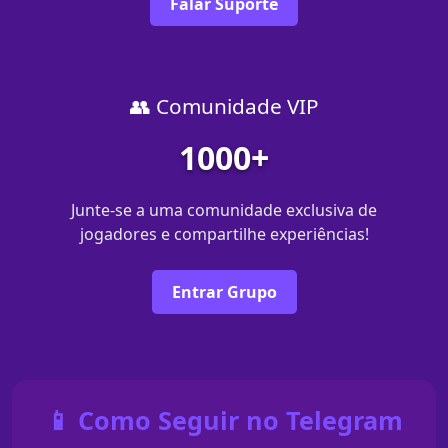
Falar Suporte
👥 Comunidade VIP
1000+
Junte-se a uma comunidade exclusiva de
jogadores e compartilhe experiências!
Entrar Grupo
📱 Como Seguir no Telegram