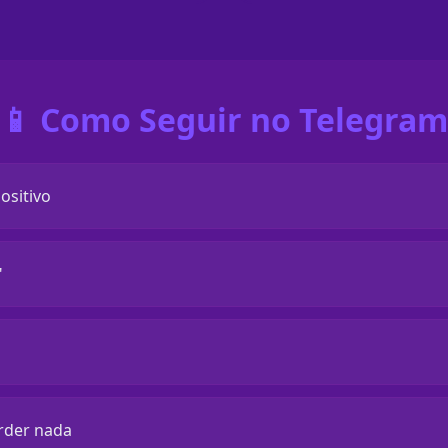
📱 Como Seguir no Telegram
ositivo
"
erder nada