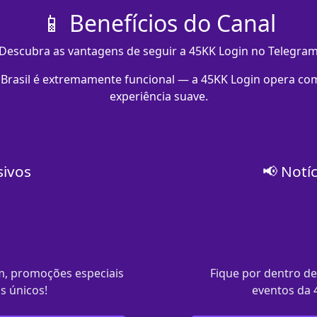
📱 Benefícios do Canal
Descubra as vantagens de seguir a 45KK Login no Telegra
 Brasil é extremamente funcional — a 45KK Login opera com
experiência suave.
sivos
📢 Notí
m, promoções especiais
Fique por dentro d
s únicos!
eventos da 