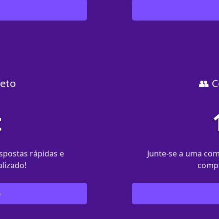
reto
👥 
t
espostas rápidas e
Junte-se a uma com
lizado!
compa
e