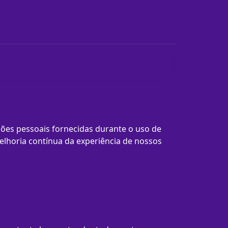
ções pessoais fornecidas durante o uso de
elhoria contínua da experiência de nossos