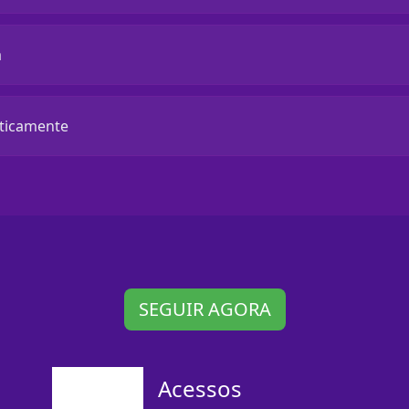
a
aticamente
SEGUIR AGORA
Acessos