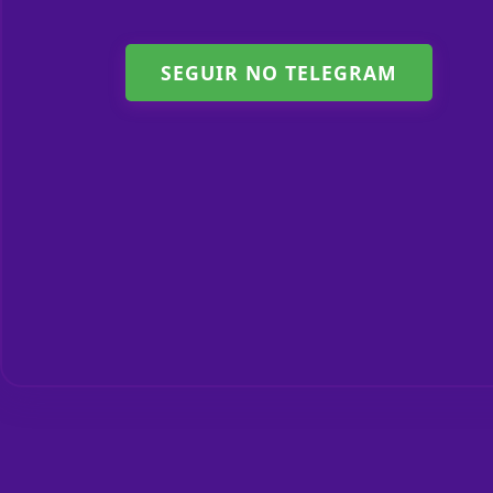
SEGUIR NO TELEGRAM