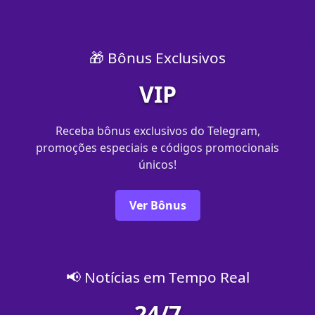
🎁 Bônus Exclusivos
VIP
Receba bônus exclusivos do Telegram,
promoções especiais e códigos promocionais
únicos!
Ver Bônus
📢 Notícias em Tempo Real
24/7