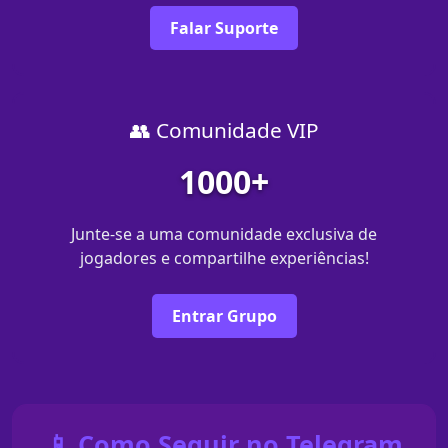
Falar Suporte
👥 Comunidade VIP
1000+
Junte-se a uma comunidade exclusiva de
jogadores e compartilhe experiências!
Entrar Grupo
📱 Como Seguir no Telegram