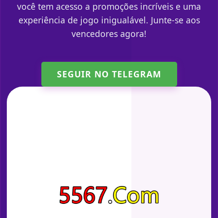
você tem acesso a promoções incríveis e uma
experiência de jogo inigualável. Junte-se aos
vencedores agora!
SEGUIR NO TELEGRAM