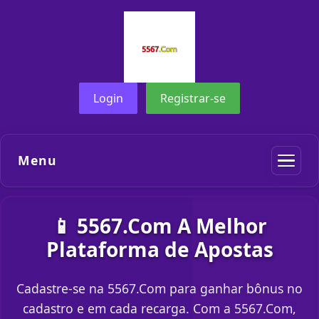
Login
Registrar-se
Menu
📱 5567.Com A Melhor
Plataforma de Apostas
Cadastre-se na 5567.Com para ganhar bônus no
cadastro e em cada recarga. Com a 5567.Com,