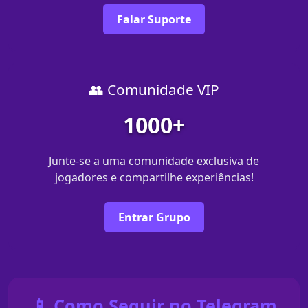
Falar Suporte
👥 Comunidade VIP
1000+
Junte-se a uma comunidade exclusiva de
jogadores e compartilhe experiências!
Entrar Grupo
📱 Como Seguir no Telegram