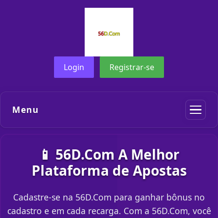
Login
Registrar-se
Menu
📱 56D.Com A Melhor
Plataforma de Apostas
Cadastre-se na 56D.Com para ganhar bônus no
cadastro e em cada recarga. Com a 56D.Com, você