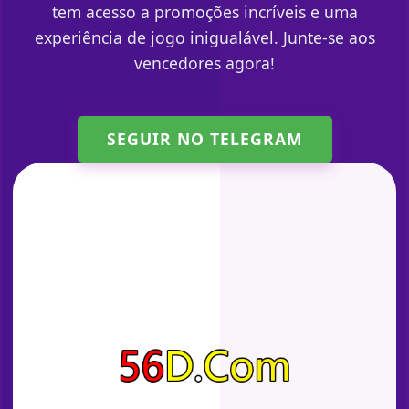
tem acesso a promoções incríveis e uma
experiência de jogo inigualável. Junte-se aos
vencedores agora!
SEGUIR NO TELEGRAM