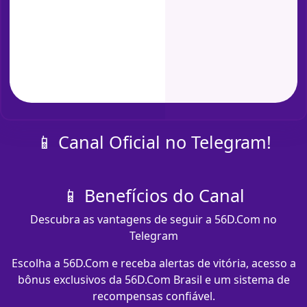
📱 Canal Oficial no Telegram!
📱 Benefícios do Canal
Descubra as vantagens de seguir a 56D.Com no
Telegram
Escolha a 56D.Com e receba alertas de vitória, acesso a
bônus exclusivos da 56D.Com Brasil e um sistema de
recompensas confiável.