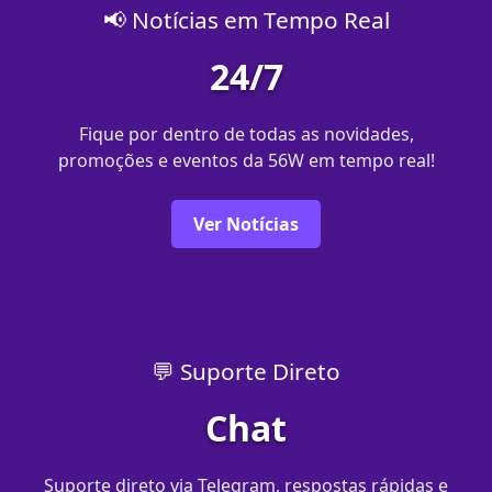
📢 Notícias em Tempo Real
24/7
Fique por dentro de todas as novidades,
promoções e eventos da 56W em tempo real!
Ver Notícias
💬 Suporte Direto
Chat
Suporte direto via Telegram, respostas rápidas e