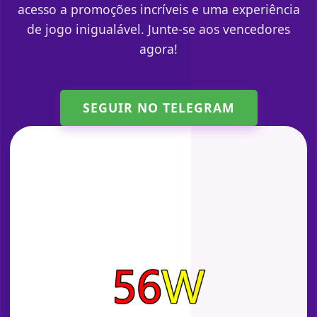
acesso a promoções incríveis e uma experiência
de jogo inigualável. Junte-se aos vencedores
agora!
SEGUIR NO TELEGRAM