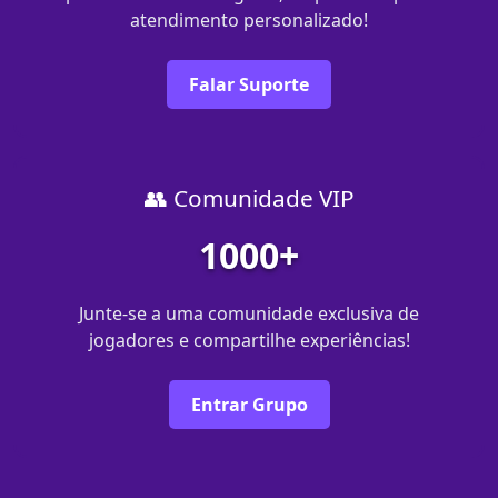
atendimento personalizado!
Falar Suporte
👥 Comunidade VIP
1000+
Junte-se a uma comunidade exclusiva de
jogadores e compartilhe experiências!
Entrar Grupo