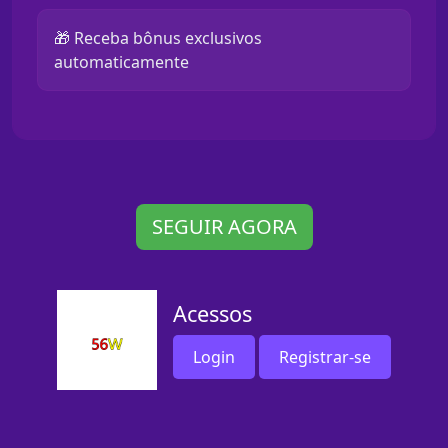
🎁 Receba bônus exclusivos
automaticamente
SEGUIR AGORA
Acessos
Login
Registrar-se