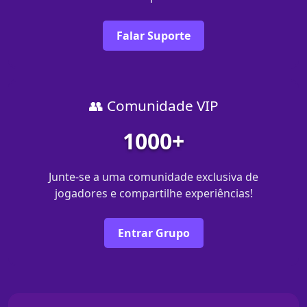
Falar Suporte
👥 Comunidade VIP
1000+
Junte-se a uma comunidade exclusiva de
jogadores e compartilhe experiências!
Entrar Grupo