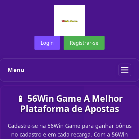
Login
Registrar-se
Menu
📱 56Win Game A Melhor
Plataforma de Apostas
Cadastre-se na 56Win Game para ganhar bônus
no cadastro e em cada recarga. Com a 56Win