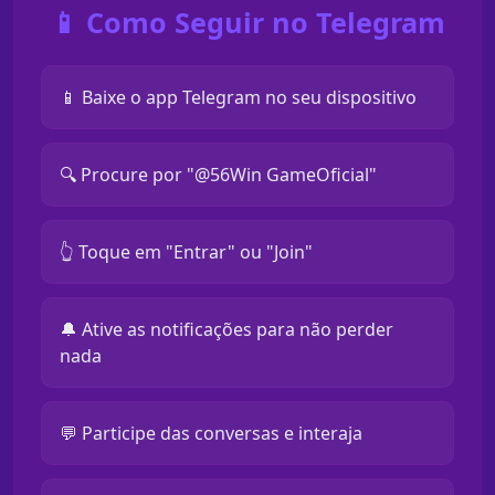
📱 Como Seguir no Telegram
📱 Baixe o app Telegram no seu dispositivo
🔍 Procure por "@56Win GameOficial"
👆 Toque em "Entrar" ou "Join"
🔔 Ative as notificações para não perder
nada
💬 Participe das conversas e interaja