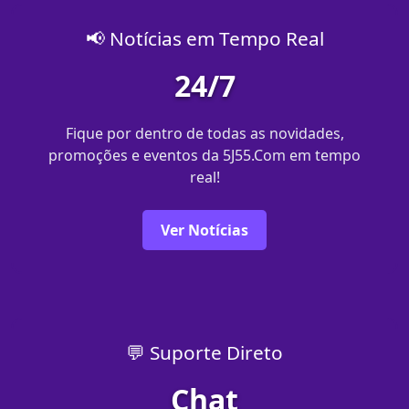
📢 Notícias em Tempo Real
24/7
Fique por dentro de todas as novidades,
promoções e eventos da 5J55.Com em tempo
real!
Ver Notícias
💬 Suporte Direto
Chat