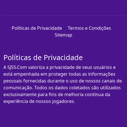
Políticas de Privacidade
Termos e Condições
Sitemap
Políticas de Privacidade
A 5J55.Com valoriza a privacidade de seus usuários e
está empenhada em proteger todas as informações
pessoais fornecidas durante o uso de nossos canais de
comunicação. Todos os dados coletados são utilizados
exclusivamente para fins de melhoria contínua da
experiência de nossos jogadores.