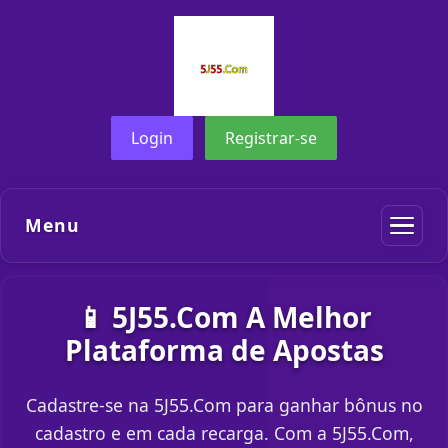
Login
Registrar-se
Menu
📱 5J55.Com A Melhor
Plataforma de Apostas
Cadastre-se na 5J55.Com para ganhar bônus no
cadastro e em cada recarga. Com a 5J55.Com,