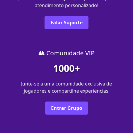
atendimento personalizado!
Falar Suporte
👥 Comunidade VIP
1000+
Junte-se a uma comunidade exclusiva de
jogadores e compartilhe experiências!
Entrar Grupo