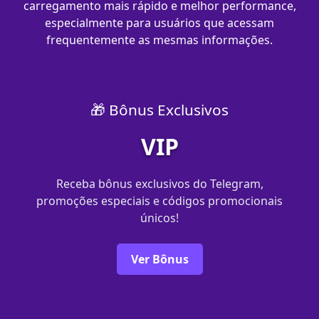
carregamento mais rápido e melhor performance,
especialmente para usuários que acessam
frequentemente as mesmas informações.
🎁 Bônus Exclusivos
VIP
Receba bônus exclusivos do Telegram,
promoções especiais e códigos promocionais
únicos!
Ver Bônus