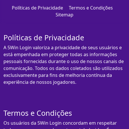
Políticas de Privacidade
Termos e Condições
Sitemap
Políticas de Privacidade
A 5Win Login valoriza a privacidade de seus usuários e
está empenhada em proteger todas as informações
pessoais fornecidas durante o uso de nossos canais de
comunicação. Todos os dados coletados são utilizados
exclusivamente para fins de melhoria contínua da
experiência de nossos jogadores.
Termos e Condições
Os usuários da 5Win Login concordam em respeitar