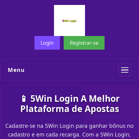
Login
Registrar-se
Menu
📱 5Win Login A Melhor
Plataforma de Apostas
Cadastre-se na 5Win Login para ganhar bônus no
cadastro e em cada recarga. Com a 5Win Login,