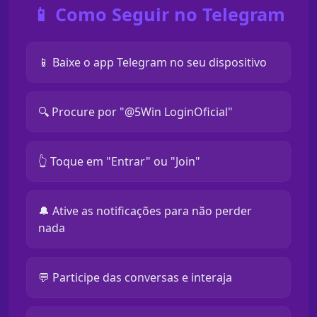
📱 Como Seguir no Telegram
📱 Baixe o app Telegram no seu dispositivo
🔍 Procure por "@5Win LoginOficial"
👆 Toque em "Entrar" ou "Join"
🔔 Ative as notificações para não perder
nada
💬 Participe das conversas e interaja