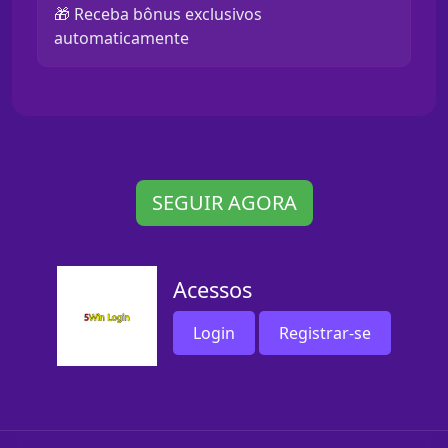
🎁 Receba bônus exclusivos
automaticamente
SEGUIR AGORA
Acessos
Login
Registrar-se