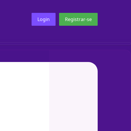
Login
Registrar-se