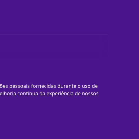
ões pessoais fornecidas durante o uso de
elhoria contínua da experiência de nossos