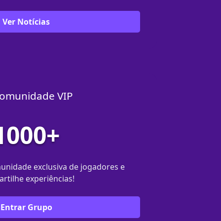
Ver Notícias
Comunidade VIP
1000+
unidade exclusiva de jogadores e
rtilhe experiências!
Entrar Grupo