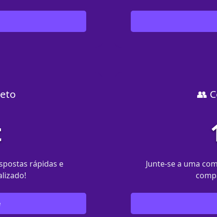
reto
👥 
t
espostas rápidas e
Junte-se a uma com
lizado!
compa
e