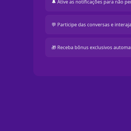
🔔 Ative as notificações para não p
💬 Participe das conversas e interaj
🎁 Receba bônus exclusivos autom