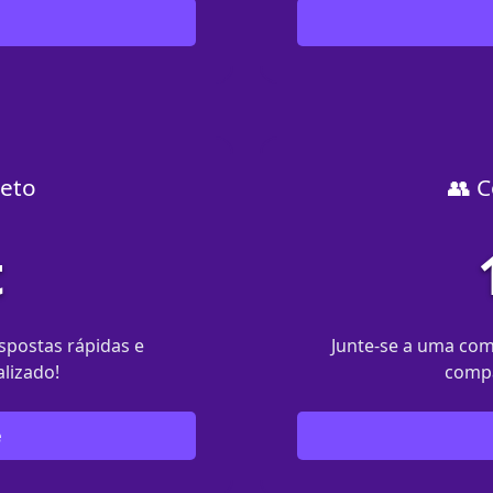
reto
👥 
t
espostas rápidas e
Junte-se a uma com
lizado!
compa
e