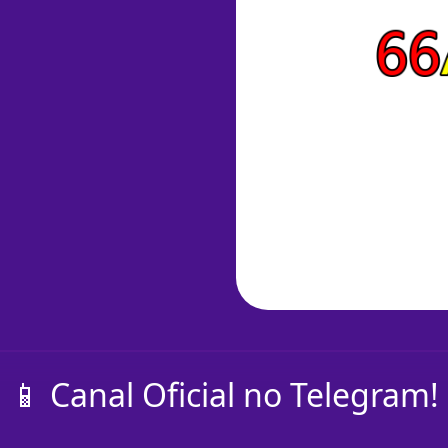
📱 Canal Oficial no Telegram!