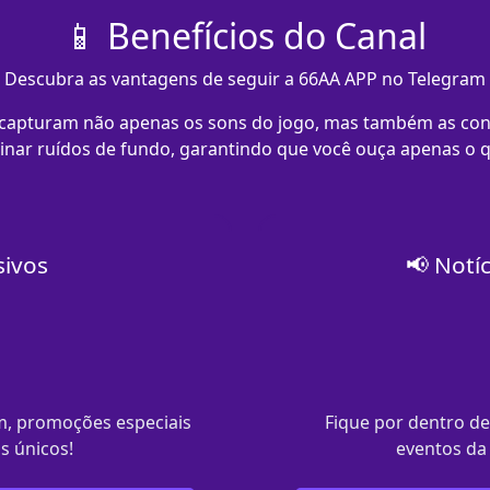
📱 Benefícios do Canal
Descubra as vantagens de seguir a 66AA APP no Telegram
e capturam não apenas os sons do jogo, mas também as conv
inar ruídos de fundo, garantindo que você ouça apenas o qu
sivos
📢 Notí
m, promoções especiais
Fique por dentro d
s únicos!
eventos da