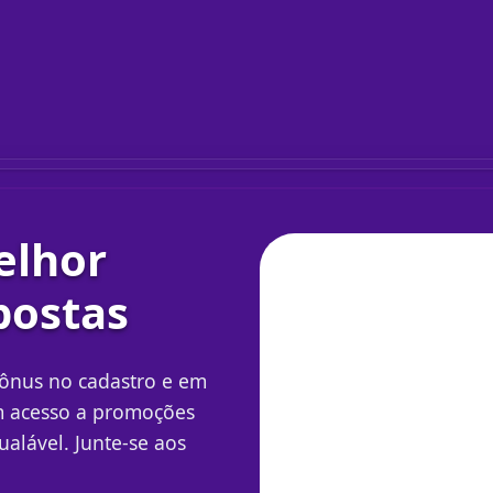
elhor
postas
ônus no cadastro e em
m acesso a promoções
ualável. Junte-se aos