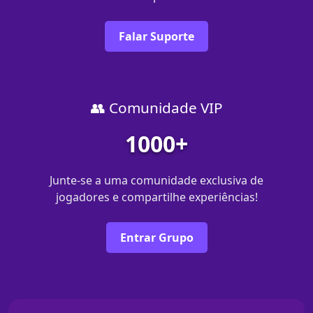
Falar Suporte
👥 Comunidade VIP
1000+
Junte-se a uma comunidade exclusiva de
jogadores e compartilhe experiências!
Entrar Grupo