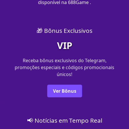
disponível na 688Game .
🎁 Bônus Exclusivos
VIP
Receba bônus exclusivos do Telegram,
promoções especiais e códigos promocionais
únicos!
Ver Bônus
📢 Notícias em Tempo Real