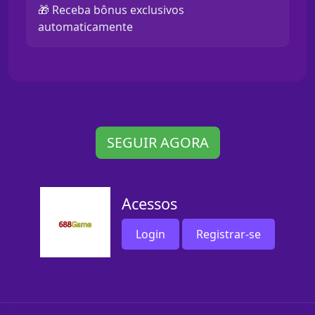
🎁 Receba bônus exclusivos
automaticamente
SEGUIR AGORA
Acessos
Login
Registrar-se