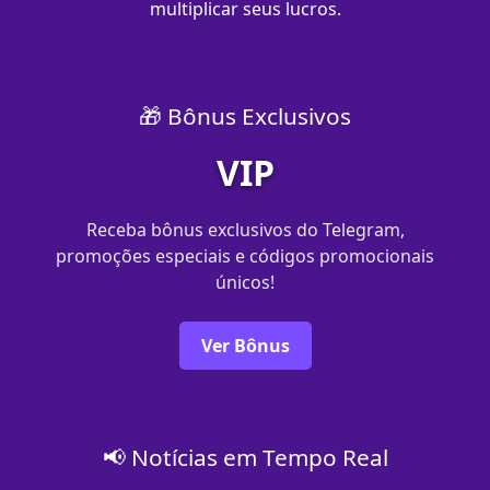
multiplicar seus lucros.
🎁 Bônus Exclusivos
VIP
Receba bônus exclusivos do Telegram,
promoções especiais e códigos promocionais
únicos!
Ver Bônus
📢 Notícias em Tempo Real