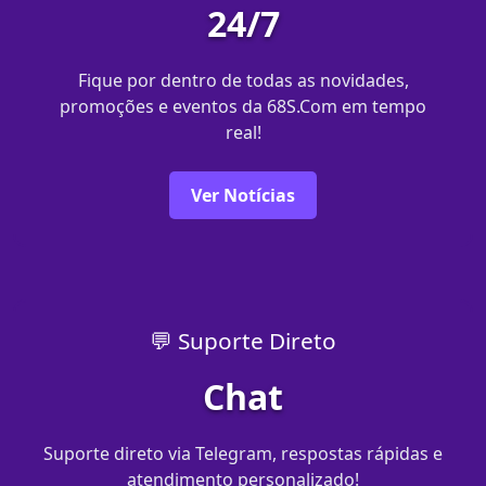
24/7
Fique por dentro de todas as novidades,
promoções e eventos da 68S.Com em tempo
real!
Ver Notícias
💬 Suporte Direto
Chat
Suporte direto via Telegram, respostas rápidas e
atendimento personalizado!