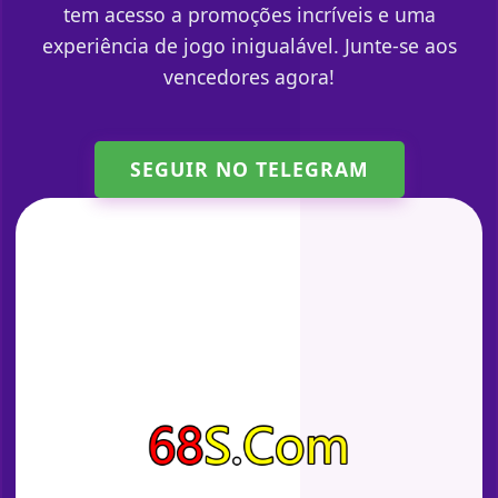
tem acesso a promoções incríveis e uma
experiência de jogo inigualável. Junte-se aos
vencedores agora!
SEGUIR NO TELEGRAM