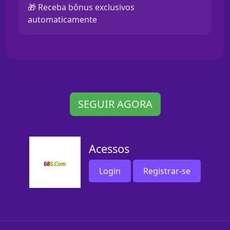
🎁 Receba bônus exclusivos
automaticamente
SEGUIR AGORA
Acessos
Login
Registrar-se