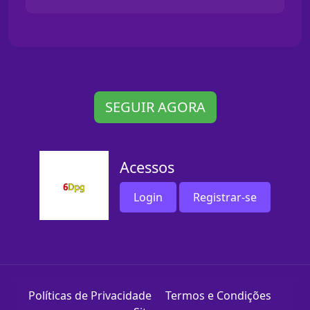
SEGUIR AGORA
Acessos
Login
Registrar-se
Políticas de Privacidade
Termos e Condições