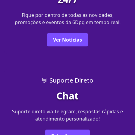
Fique por dentro de todas as novidades,
promoções e eventos da 6Dpg em tempo real!
Ver Notícias
💬 Suporte Direto
Chat
Suporte direto via Telegram, respostas rápidas e
atendimento personalizado!