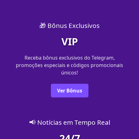
🎁 Bônus Exclusivos
VIP
Receba bônus exclusivos do Telegram,
promoções especiais e códigos promocionais
únicos!
Ver Bônus
📢 Notícias em Tempo Real
24/7