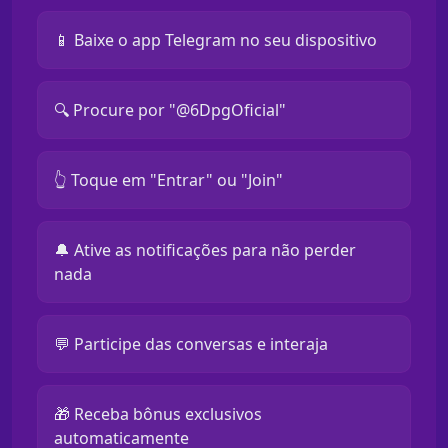
📱 Baixe o app Telegram no seu dispositivo
🔍 Procure por "@6DpgOficial"
👆 Toque em "Entrar" ou "Join"
🔔 Ative as notificações para não perder
nada
💬 Participe das conversas e interaja
🎁 Receba bônus exclusivos
automaticamente