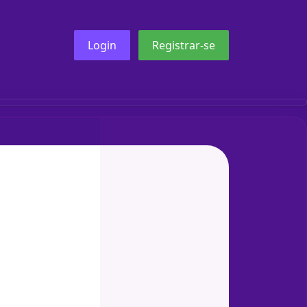
Login
Registrar-se