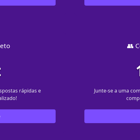
reto
👥 
t
espostas rápidas e
Junte-se a uma com
lizado!
compa
e