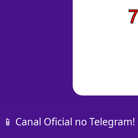
📱 Canal Oficial no Telegram!