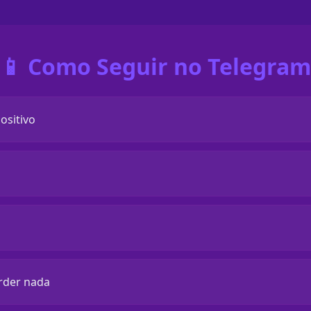
📱 Como Seguir no Telegram
ositivo
erder nada