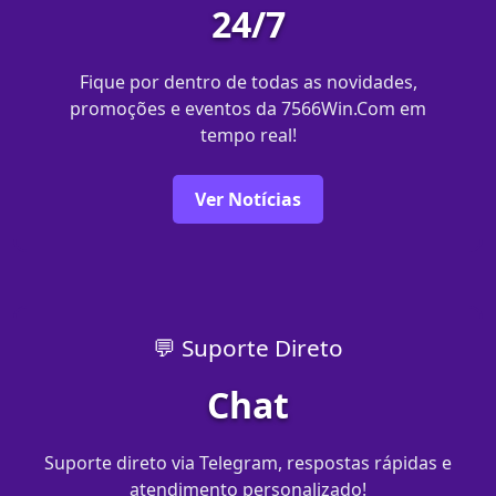
24/7
Fique por dentro de todas as novidades,
promoções e eventos da 7566Win.Com em
tempo real!
Ver Notícias
💬 Suporte Direto
Chat
Suporte direto via Telegram, respostas rápidas e
atendimento personalizado!