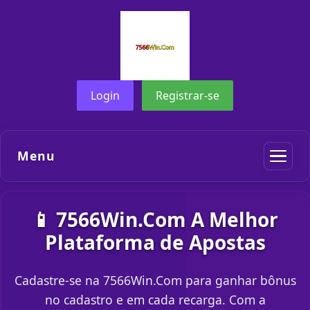
Login
Registrar-se
Menu
📱 7566Win.Com A Melhor
Plataforma de Apostas
Cadastre-se na 7566Win.Com para ganhar bônus
no cadastro e em cada recarga. Com a