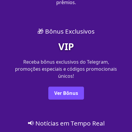
prêmios.
🎁 Bônus Exclusivos
VIP
Receba bônus exclusivos do Telegram,
promoções especiais e códigos promocionais
únicos!
Ver Bônus
📢 Notícias em Tempo Real