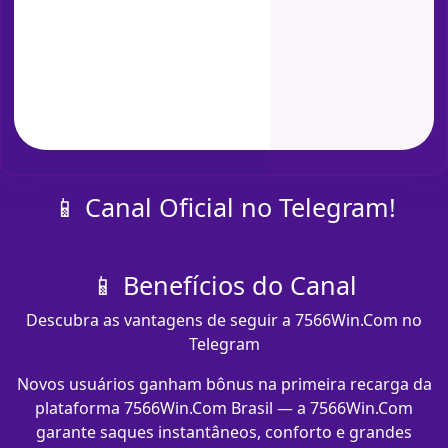
📱 Canal Oficial no Telegram!
📱 Benefícios do Canal
Descubra as vantagens de seguir a 7566Win.Com no
Telegram
Novos usuários ganham bônus na primeira recarga da
plataforma 7566Win.Com Brasil — a 7566Win.Com
garante saques instantâneos, conforto e grandes