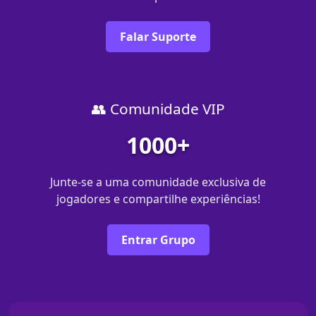
Falar Suporte
👥 Comunidade VIP
1000+
Junte-se a uma comunidade exclusiva de
jogadores e compartilhe experiências!
Entrar Grupo