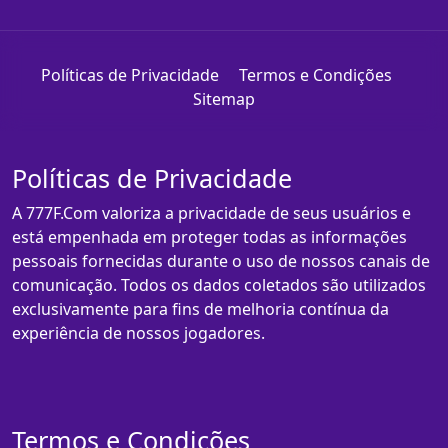
Políticas de Privacidade
Termos e Condições
Sitemap
Políticas de Privacidade
A 777F.Com valoriza a privacidade de seus usuários e
está empenhada em proteger todas as informações
pessoais fornecidas durante o uso de nossos canais de
comunicação. Todos os dados coletados são utilizados
exclusivamente para fins de melhoria contínua da
experiência de nossos jogadores.
Termos e Condições