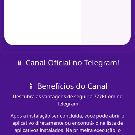
📱 Canal Oficial no Telegram!
📱 Benefícios do Canal
Descubra as vantagens de seguir a 777F.Com no
Telegram
Após a instalação ser concluída, você pode abrir o
aplicativo diretamente ou encontrá-lo na lista de
aplicativos instalados. Na primeira execução, o