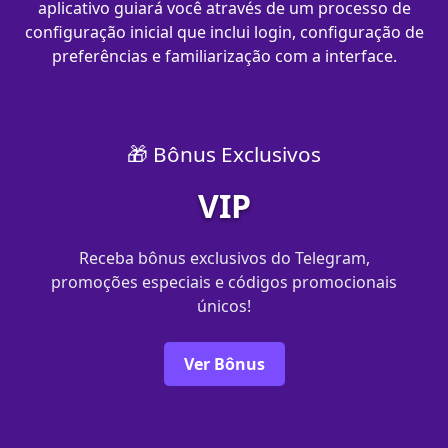
aplicativo guiará você através de um processo de
configuração inicial que inclui login, configuração de
preferências e familiarização com a interface.
🎁 Bônus Exclusivos
VIP
Receba bônus exclusivos do Telegram,
promoções especiais e códigos promocionais
únicos!
Ver Bônus