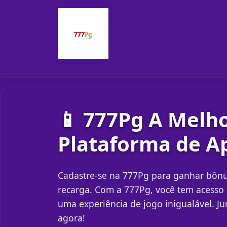
📱 777Pg A Melh
Plataforma de A
Cadastre-se na 777Pg para ganhar bônu
recarga. Com a 777Pg, você tem acesso 
uma experiência de jogo inigualável. J
agora!