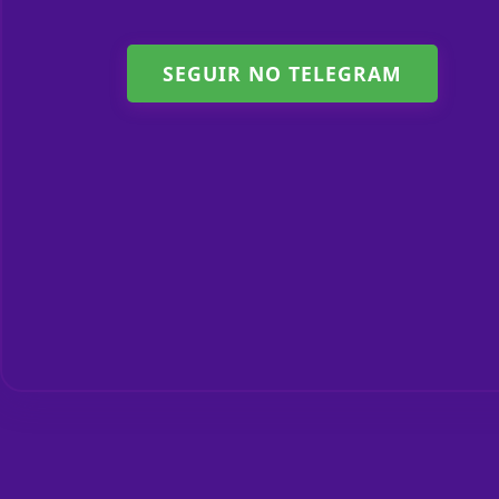
SEGUIR NO TELEGRAM