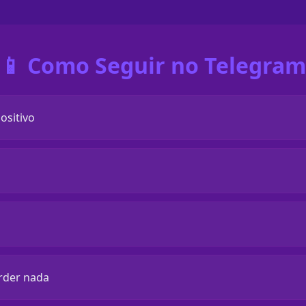
📱 Como Seguir no Telegram
ositivo
erder nada