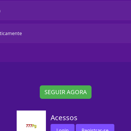
a
aticamente
SEGUIR AGORA
Acessos
Login
Registrar-se