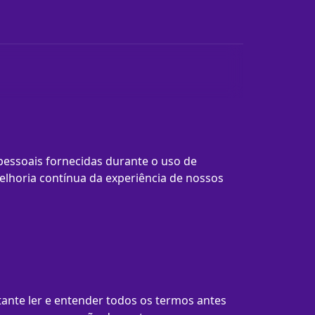
pessoais fornecidas durante o uso de
elhoria contínua da experiência de nossos
ante ler e entender todos os termos antes