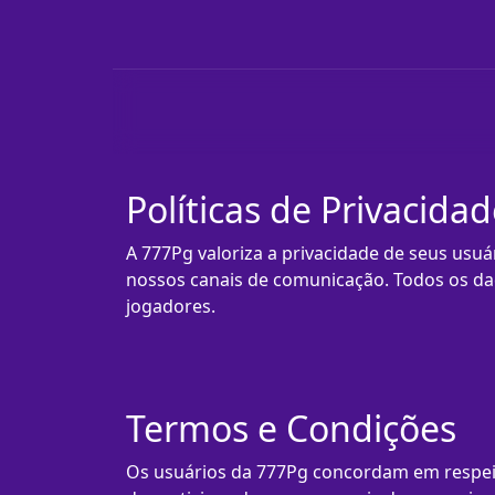
Políticas de Privacida
A 777Pg valoriza a privacidade de seus usu
nossos canais de comunicação. Todos os dad
jogadores.
Termos e Condições
Os usuários da 777Pg concordam em respeita