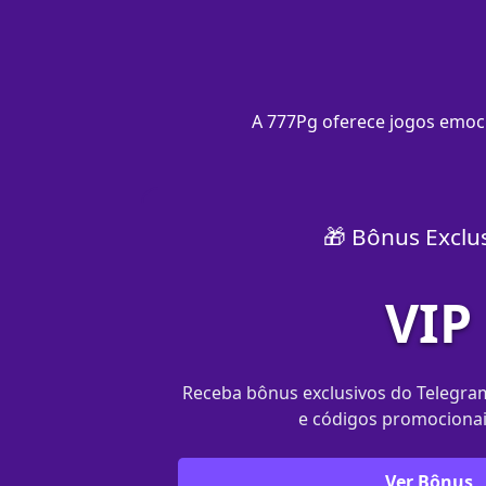
A 777Pg oferece jogos emoc
🎁 Bônus Exclu
VIP
Receba bônus exclusivos do Telegra
e códigos promocionai
Ver Bônus