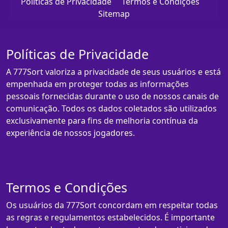
Políticas de Privacidade
Termos e Condições
Sitemap
Políticas de Privacidade
A 777Sort valoriza a privacidade de seus usuários e está
empenhada em proteger todas as informações
pessoais fornecidas durante o uso de nossos canais de
comunicação. Todos os dados coletados são utilizados
exclusivamente para fins de melhoria contínua da
experiência de nossos jogadores.
Termos e Condições
Os usuários da 777Sort concordam em respeitar todas
as regras e regulamentos estabelecidos. É importante