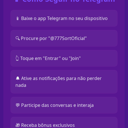
📱 Baixe o app Telegram no seu dispositivo
🔍 Procure por "@777SortOficial"
👆 Toque em "Entrar" ou "Join"
🔔 Ative as notificações para não perder
nada
💬 Participe das conversas e interaja
🎁 Receba bônus exclusivos