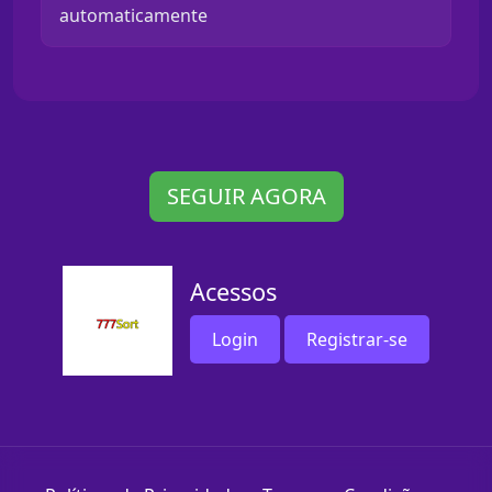
automaticamente
SEGUIR AGORA
Acessos
Login
Registrar-se