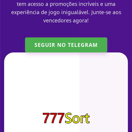
tem acesso a promoções incríveis e uma
experiência de jogo inigualável. Junte-se aos
vencedores agora!
SEGUIR NO TELEGRAM