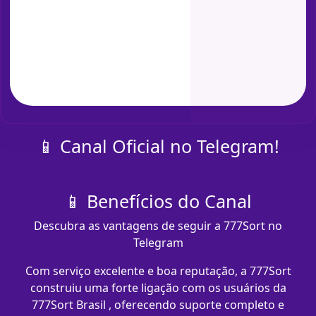
📱 Canal Oficial no Telegram!
📱 Benefícios do Canal
Descubra as vantagens de seguir a 777Sort no
Telegram
Com serviço excelente e boa reputação, a 777Sort
construiu uma forte ligação com os usuários da
777Sort Brasil , oferecendo suporte completo e