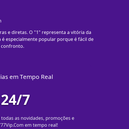
m
s e diretas. O "1" representa a vitória da
ta é especialmente popular porque é fácil de
 confronto.
cias em Tempo Real
24/7
e todas as novidades, promoções e
777Vip.Com em tempo real!