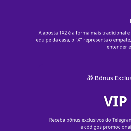
A aposta 1X2 é a forma mais tradicional e
equipe da casa, o "X" representa o empate, 
entender e
🎁 Bônus Exclu
VIP
Receba bônus exclusivos do Telegra
e códigos promocionai