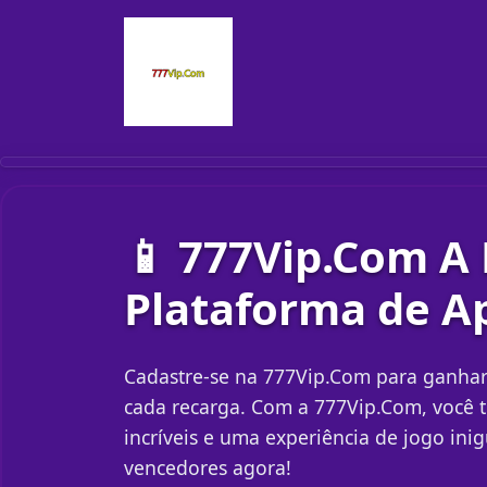
📱 777Vip.Com A
Plataforma de A
Cadastre-se na 777Vip.Com para ganhar
cada recarga. Com a 777Vip.Com, você 
incríveis e uma experiência de jogo inig
vencedores agora!