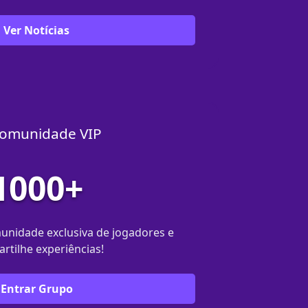
Ver Notícias
Comunidade VIP
1000+
unidade exclusiva de jogadores e
rtilhe experiências!
Entrar Grupo