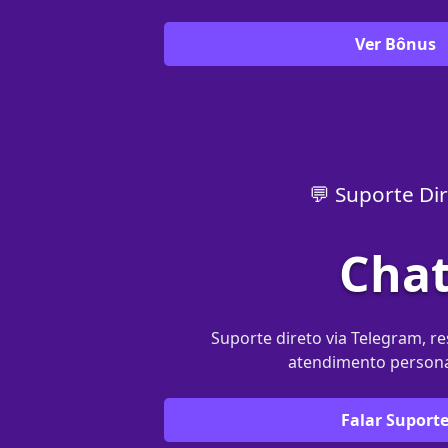
Ver Bônus
💬 Suporte Di
Cha
Suporte direto via Telegram, r
atendimento persona
Falar Suport