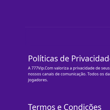
Políticas de Privacida
A 777Vip.Com valoriza a privacidade de seu
nossos canais de comunicação. Todos os dad
jogadores.
Termos e Condições