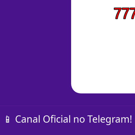
📱 Canal Oficial no Telegram!