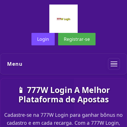
Login
Registrar-se
Menu
📱 777W Login A Melhor
Plataforma de Apostas
Cadastre-se na 777W Login para ganhar bônus no
cadastro e em cada recarga. Com a 777W Login,