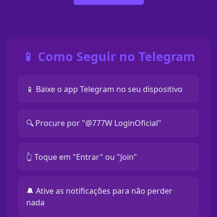
📱 Como Seguir no Telegram
📱 Baixe o app Telegram no seu dispositivo
🔍 Procure por "@777W LoginOficial"
👆 Toque em "Entrar" ou "Join"
🔔 Ative as notificações para não perder
nada