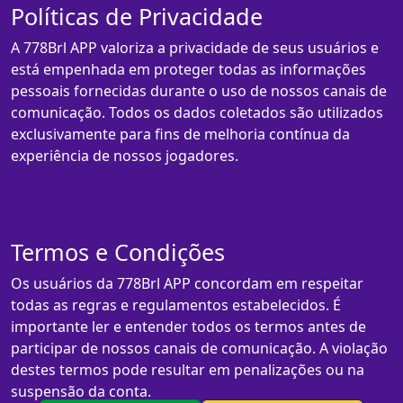
Políticas de Privacidade
A 778Brl APP valoriza a privacidade de seus usuários e
está empenhada em proteger todas as informações
pessoais fornecidas durante o uso de nossos canais de
comunicação. Todos os dados coletados são utilizados
exclusivamente para fins de melhoria contínua da
experiência de nossos jogadores.
Termos e Condições
Os usuários da 778Brl APP concordam em respeitar
todas as regras e regulamentos estabelecidos. É
importante ler e entender todos os termos antes de
participar de nossos canais de comunicação. A violação
destes termos pode resultar em penalizações ou na
suspensão da conta.