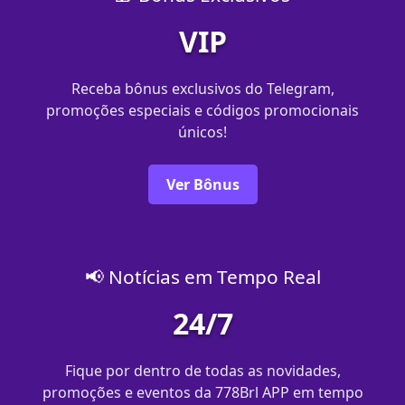
VIP
Receba bônus exclusivos do Telegram,
promoções especiais e códigos promocionais
únicos!
Ver Bônus
📢 Notícias em Tempo Real
24/7
Fique por dentro de todas as novidades,
promoções e eventos da 778Brl APP em tempo