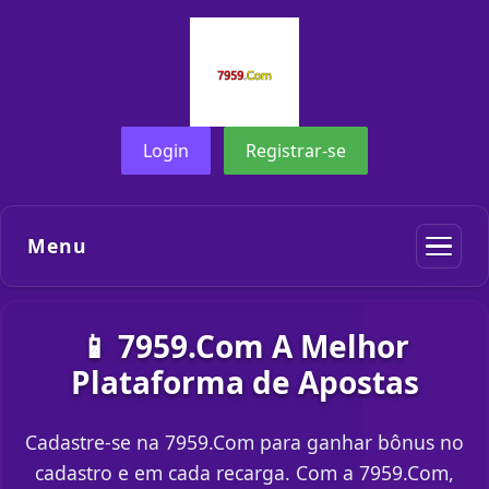
Login
Registrar-se
Menu
📱 7959.Com A Melhor
Plataforma de Apostas
Cadastre-se na 7959.Com para ganhar bônus no
cadastro e em cada recarga. Com a 7959.Com,