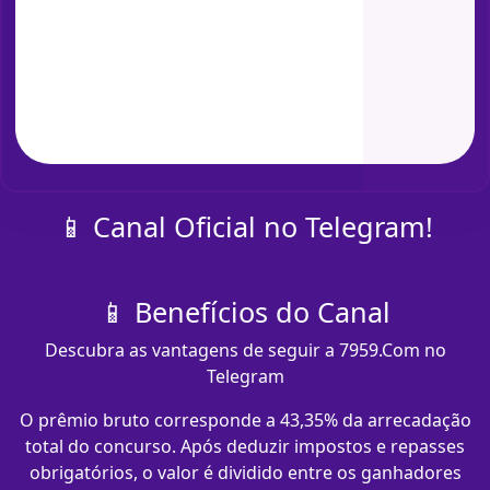
📱 Canal Oficial no Telegram!
📱 Benefícios do Canal
Descubra as vantagens de seguir a 7959.Com no
Telegram
O prêmio bruto corresponde a 43,35% da arrecadação
total do concurso. Após deduzir impostos e repasses
obrigatórios, o valor é dividido entre os ganhadores