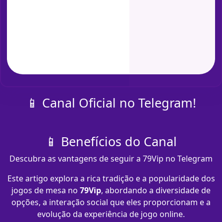
📱 Canal Oficial no Telegram!
📱 Benefícios do Canal
Descubra as vantagens de seguir a 79Vip no Telegram
Este artigo explora a rica tradição e a popularidade dos
jogos de mesa no
79Vip
, abordando a diversidade de
opções, a interação social que eles proporcionam e a
evolução da experiência de jogo online.