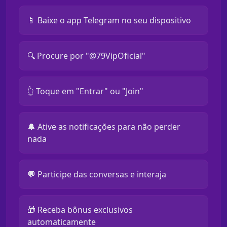
📱 Baixe o app Telegram no seu dispositivo
🔍 Procure por "@79VipOficial"
👆 Toque em "Entrar" ou "Join"
🔔 Ative as notificações para não perder
nada
💬 Participe das conversas e interaja
🎁 Receba bônus exclusivos
automaticamente