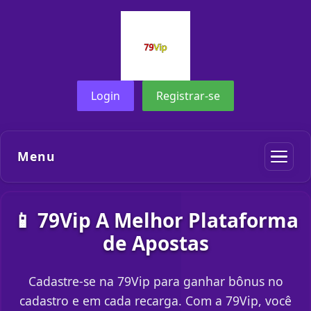
Login
Registrar-se
Menu
📱 79Vip A Melhor Plataforma
de Apostas
Cadastre-se na 79Vip para ganhar bônus no
cadastro e em cada recarga. Com a 79Vip, você