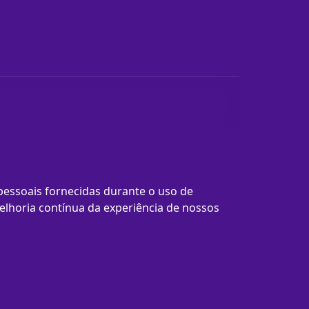
pessoais fornecidas durante o uso de
elhoria contínua da experiência de nossos