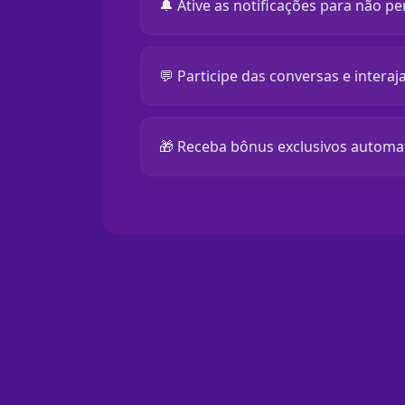
🔔 Ative as notificações para não p
💬 Participe das conversas e interaj
🎁 Receba bônus exclusivos autom