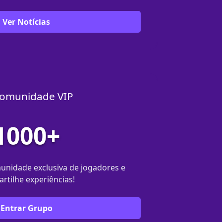
Ver Notícias
Comunidade VIP
1000+
unidade exclusiva de jogadores e
rtilhe experiências!
Entrar Grupo