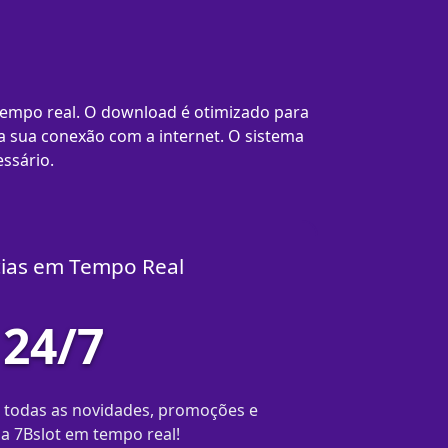
tempo real. O download é otimizado para
 sua conexão com a internet. O sistema
ssário.
cias em Tempo Real
24/7
e todas as novidades, promoções e
a 7Bslot em tempo real!