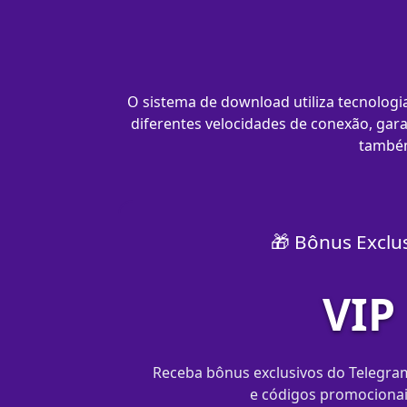
O sistema de download utiliza tecnolog
diferentes velocidades de conexão, gar
também
🎁 Bônus Exclu
VIP
Receba bônus exclusivos do Telegra
e códigos promocionai